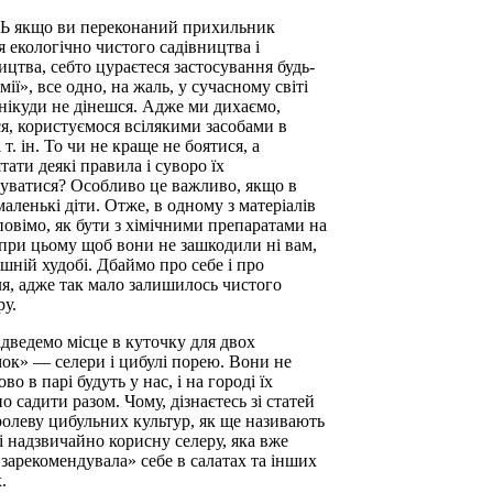
 якщо ви переконаний прихильник
я екологічно чистого садівництва і
ицтва, себто цураєтеся застосування будь-
імії», все одно, на жаль, у сучасному світі
 нікуди не дінешся. Адже ми дихаємо,
я, користуємося всілякими засобами в
і т. ін. То чи не краще не боятися, а
тати деякі правила і суворо їх
уватися? Особливо це важливо, якщо в
 маленькі діти. Отже, в одному з матеріалів
повімо, як бути з хімічними препаратами на
і при цьому щоб вони не зашкодили ні вам,
шній худобі. Дбаймо про себе і про
ля, адже так мало залишилось чистого
ру.
ідведемо місце в куточку для двох
мок» — селери і цибулі порею. Вони не
во в парі будуть у нас, і на городі їх
о садити разом. Чому, дізнаєтесь зі статей
ролеву цибульних культур, як ще називають
і надзвичайно корисну селеру, яка вже
 зарекомендувала» себе в салатах та інших
.