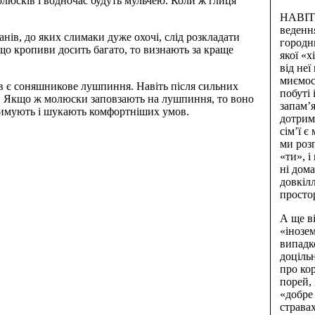
олюсків і водночас будуть мульчею. Коли ж глиця
НАВІТЬ
веденн
нів, до яких слимаки дуже охочі, слід розкладати
городн
кщо кропиви досить багато, то визнають за краще
якої «х
від неї
миємос
в є соняшникове лушпиння. Навіть після сильних
побуті 
м. Якщо ж молюски заповзають на лушпиння, то воно
запам’я
тримують і шукають комфортніших умов.
дотрим
сім’ї є
ми роз
«ти», 
ні дома
довкіл
просто
А ще в
«інозе
випадко
доцільн
про ко
порей, 
«добре
стравах