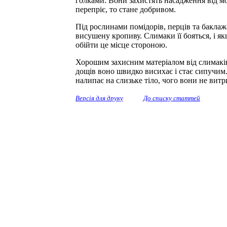
голками. Вони захистять насадження від м
перепріє, то стане добривом.
Під рослинами помідорів, перців та баклажа
висушену кропиву. Слимаки її бояться, і я
обійти це місце стороною.
Хорошим захисним матеріалом від слимакі
дощів воно швидко висихає і стає сипучи
налипає на слизьке тіло, чого вони не ви
Версія для друку
До списку статтей