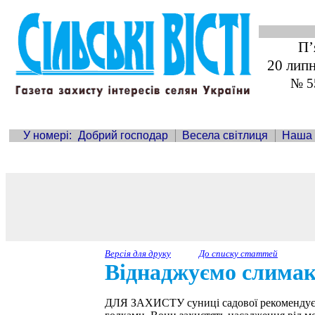
П’
20 лип
№ 5
У номері:
Добрий господар
Весела світлиця
Наша
Версія для друку
До списку статтей
Віднаджуємо слимак
ДЛЯ ЗАХИСТУ суниці садової рекомендує