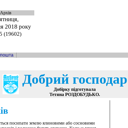
Архів
ятниця,
ня 2018 року
5 (19602)
 пошта
Добрий господар
Добірку підготувала
Тетяна РОЗДОБУДЬКО.
ів
ться посипати землю ялиновими або сосновими