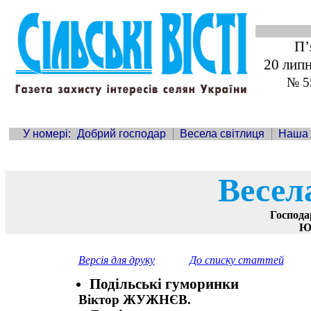
П’
20 лип
№ 5
У номері:
Добрий господар
Весела світлиця
Наша
Весел
Господа
Ю
Версія для друку
До списку статтей
Подільські гуморинки
Віктор ЖУЖНЄВ.