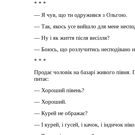
* * *
— Я чув, що ти одружився з Ольгою.
— Так, якось усе вийшло для мене неспод
— Ну і як життя після весілля?
— Боюсь, що розлучитись несподівано не
* * *
Продає чоловік на базарі живого півня. 
питає:
— Хороший півень?
— Хороший.
— Курей не ображає?
— І курей, і гусей, і качок, і індичок нік