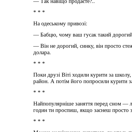
— Так навіщо продаєте?..
* * *
На одеському привозі:
— Бабцю, чому ваш гусак такий дороги
— Він не дорогий, синку, він просто сте
долара.
* * *
Поки друзі Віті ходили курити за школу,
район. А потім його попросили курити за
* * *
Найпопулярніше заняття перед сном — лі
годин ти проспиш, якщо заснеш просто з
* * *