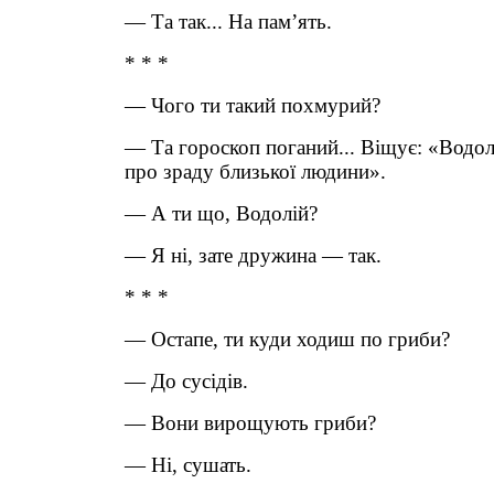
— Та так... На пам’ять.
* * *
— Чого ти такий похмурий?
— Та гороскоп поганий... Віщує: «Водол
про зраду близької людини».
— А ти що, Водолій?
— Я ні, зате дружина — так.
* * *
— Остапе, ти куди ходиш по гриби?
— До сусідів.
— Вони вирощують гриби?
— Ні, сушать.