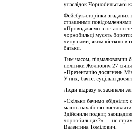
унаслідок Чорнобильської к
Фейсбук-сторінки згаданих 
страшними повідомленнями:
«Проводжаємо в останню зе
чорнобильці мусять бороти
чинушами, яким кісткою в го
батьки.
Тим часом, підмалювавши бр
політики Жолнович 27 січня
«Презентацію досягнень Мін
У них, бачте, суцільні досяг
Люди відразу ж засипали за
«Скільки бачимо збіднілих с
мають нахабство виставляти
Здійснили подвиг, заощадив
чорнобильцях?» — не стрим
Валентина Томілович.