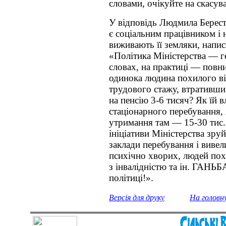
словами, очікуйте на скасу
У відповідь Людмила Берест
є соціальним працівником і н
виживають її земляки, напис
«Політика Міністерства — г
словах, на практиці — повни
одинока людина похилого ві
трудового стажу, втративши
на пенсію 3-6 тисяч? Як їй 
стаціонарного перебування,
утримання там — 15-30 тис.
ініціативи Міністерства зру
заклади перебування і виве
психічно хворих, людей похи
з інвалідністю та ін. ГАНЬБА
політиці!».
Версія для друку
На головн