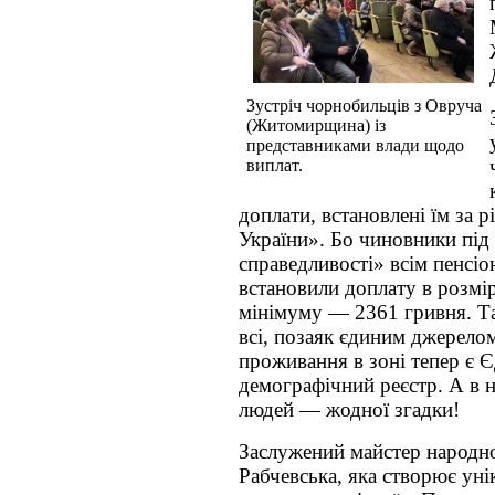
Зустріч чорнобильців з Овруча
(Житомирщина) із
представниками влади щодо
виплат.
доплати, встановлені їм за 
України». Бо чиновники під
справедливості» всім пенсі
встановили доплату в розмі
мінімуму — 2361 гривня. Т
всі, позаяк єдиним джерело
проживання в зоні тепер є 
демографічний реєстр. А в 
людей — жодної згадки!
Заслужений майстер народно
Рабчевська, яка створює уні