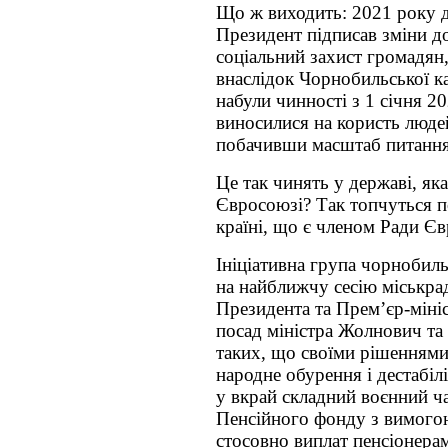
Що ж виходить: 2021 року д
Президент підписав зміни до
соціальний захист громадян
внаслідок Чорнобильської 
набули чинності з 1 січня 2
виносилися на користь людей
побачивши масштаб питання,
Це так чинять у державі, як
Євросоюзі? Так топчуться по
країні, що є членом Ради Є
Ініціативна група чорнобил
на найближчу сесію міськра
Президента та Прем’єр-мініс
посад міністра Жолнович та
таких, що своїми рішеннями
народне обурення і дестабіл
у вкрай складний воєнний ч
Пенсійного фонду з вимогою
стосовно виплат пенсіонера