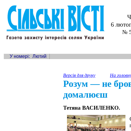
Ч
6 люто
№ 5
У номері:
Лютий
Версія для друку
На головн
Розум — не бров
домалюєш
Тетяна ВАСИЛЕНКО.