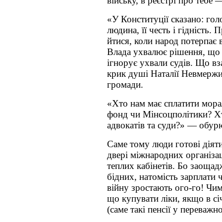
війську, в реєстрі про тебе 
«У Конституції сказано: го
людина, її честь і гідність. 
йтися, коли народ потерпає 
Влада ухвалює рішення, що 
ігнорує ухвали судів. Що вз
крик душі Наталії Невмержи
громади.
«Хто нам має сплатити мор
фонд чи Мінсоцполітики? Хт
адвокатів та суди?» — обур
Саме тому люди готові діяти
двері міжнародних організац
теплих кабінетів. Бо заоща
бідних, натомість зарплати 
війну зростають ого-го! Чим
що купувати ліки, якщо в сі
(саме такі пенсії у переважн