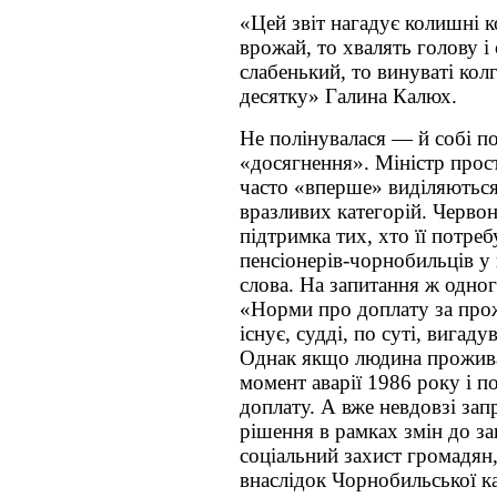
«Цей звіт нагадує колишні к
врожай, то хвалять голову і 
слабенький, то винуваті кол
десятку» Галина Калюх.
Не полінувалася — й собі по
«досягнення». Міністр прост
часто «вперше» виділяються
вразливих категорій. Черв
підтримка тих, хто її потре
пенсіонерів-чорнобильців у
слова. На запитання ж одного
«Норми про доплату за прож
існує, судді, по суті, вигаду
Однак якщо людина проживал
момент аварії 1986 року і п
доплату. А вже невдовзі за
рішення в рамках змін до за
соціальний захист громадян
внаслідок Чорнобильської к