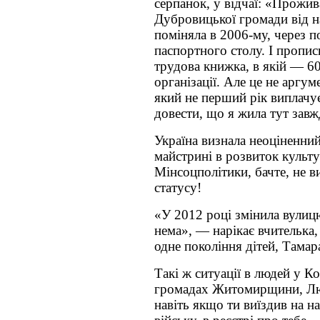
серпанок, у відчаї: «Прож
Дубровицької громади від 
поміняла в 2006-му, через 
паспортного столу. І пропис
трудова книжка, в якій — 60
організації. Але це не аргу
який не перший рік виплачує
довести, що я жила тут завж
Україна визнала неоціненний
майстрині в розвиток культу
Мінсоцполітики, бачте, не в
статусу!
«У 2012 році змінила вулицю
нема», — нарікає вчителька,
одне покоління дітей, Тамар
Такі ж ситуації в людей у К
громадах Житомирщини, Лю
навіть якщо ти виїздив на н