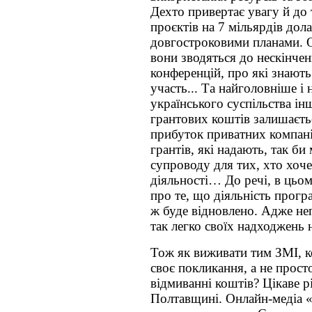
Дехто привертає увагу й до т
проєктів на 7 мільярдів дола
довгостроковими планами. О
вони зводяться до нескінчен
конференцій, про які знають
участь... Та найголовніше і
українського суспільства ін
грантових коштів залишаєт
прибуток приватних компан
грантів, які надають, так би
супроводу для тих, хто хоче
діяльності… До речі, в цьо
про те, що діяльність прогр
ж буде відновлено. Адже не
так легко своїх надходжень 
Тож як виживати тим ЗМІ, к
своє покликання, а не прост
відмиванні коштів? Цікаве 
Полтавщині. Онлайн-медіа 