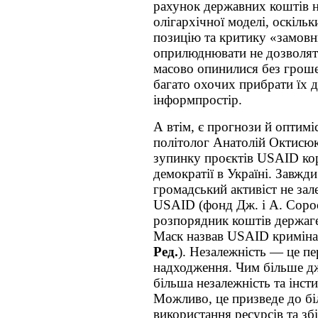
рахунок державних коштів не
олігархічної моделі, оскіль
позицію та критику «замовн
оприлюднювати не дозволять
масово опинилися без гроше
багато охочих прибрати їх 
інформпростір.
А втім, є прогнози й оптимі
політолог Анатолій Октисю
зупинку проєктів USAID ко
демократії в Україні. Завжд
громадський активіст не зал
USAID (фонд Дж. і А. Соро
розпорядник коштів держаге
Маск назвав USAID криміна
Ред.
). Незалежність — це пе
надходження. Чим більше дж
більша незалежність та інст
Можливо, це призведе до б
використання ресурсів та зб