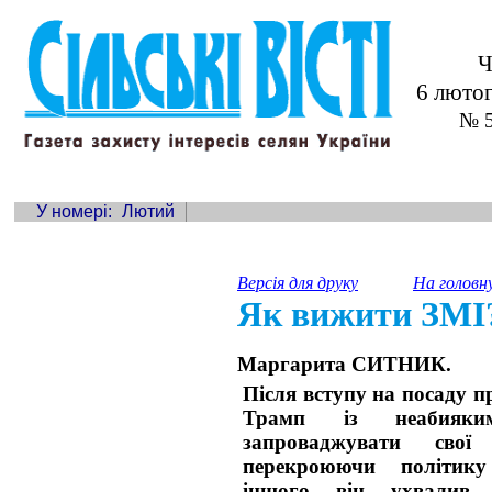
Ч
6 люто
№ 5
У номері:
Лютий
Версія для друку
На головн
Як вижити ЗМI
Маргарита СИТНИК.
Після вступу на посаду 
Трамп із неабияки
запроваджувати свої
перекроюючи політику
іншого він ухвалив 