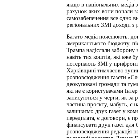
якщо в національних медіа з
рахунок яких вони почали за
самозабепечення все одно ви
регіональних ЗМІ доходи з 
Багато медіа пояснюють: до
американського бюджету, пі
Трампа надіслали заборону 
навіть тих коштів, які вже б
потерпають ЗМІ у прифронто
Харківщині тимчасово зупи
розповсюдження газети «Сл
деокуповані громади та гума
які не є користувачами Інтер
записуються у черги, як за р
частина проєкту, мабуть, є
залишаємо друк газет у коме
передплата, є договори, є п
фінансувати друк газет для
розповсюдження редакція н