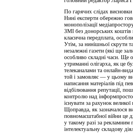
головний редактор Лариса Г
По гарячих слідах висновки 
Нині експерти обережно гов
монополізації медіапростору
ЗМІ без донорських коштів 
класична передплата, особл
Утім, за нинішньої скрути 
незалежні газети (які ще за
особливо складні часи. Ще 
утриманні олігарха, як це бу
телеканалами та онлайн-вид
той і замовляє — у цьому ви
написання матеріалів під пе
відбілювання репутації, пош
контролю над інформпросто
існувати за рахунок великої 
Щоправда, як зазначалося в
повномасштабної війни це д
у такому разі за рекламним 
інтелектуальну складову діял