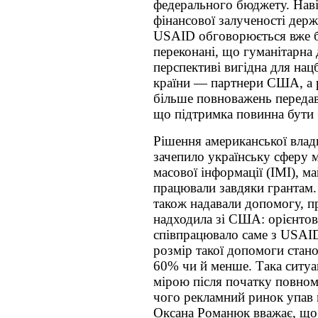
федерального бюджету. Навіт
фінансової залученості держ
USAID обговорюється вже б
переконані, що гуманітарна
перспективі вигідна для нацб
країни — партнери США, а 
більше повноважень переда
що підтримка повинна бути 
Рішення американської влад
зачепило українську сферу м
масової інформації (ІМІ), 
працювали завдяки грантам
також надавали допомогу, пр
надходила зі США: орієнто
співпрацювало саме з USAI
розмір такої допомоги стан
60% чи й менше. Така ситуа
мірою після початку повном
чого рекламний ринок упав
Оксана Романюк вважає, що в