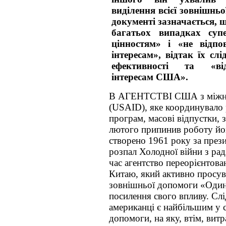
виділення всієї зовнішньо
документі зазначається, 
багатьох випадках суп
цінностям» і «не відпо
інтересам», відтак їх сл
ефективності та «від
інтересам США».
В АГЕНТСТВІ США з міжна
(USAID), яке координувало
програм, масові відпустки, з
лютого припинив роботу йо
створено 1961 року за през
розпал Холодної війни з р
час агентство переорієнтов
Китаю, який активно просув
зовнішньої допомоги «Один
посилення свого впливу. Слі
американці є найбільшим у 
допомоги, на яку, втім, вит